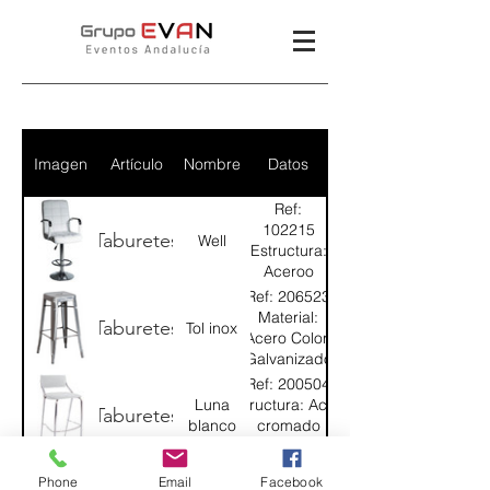
Imagen
Artículo
Nombre
Datos
Ref:
102215
Taburetes
Well
Estructura:
Aceroo
Asiento:
Ref: 206523
Poli piel
Material:
Taburetes
Tol inox
blanca
Acero Color:
Galvanizado
Ref: 200504
Luna
Estructura: Acero
Taburetes
blanco
cromado
Asiento/respaldo:
Poli piel blanca
Ref:
Phone
Email
Facebook