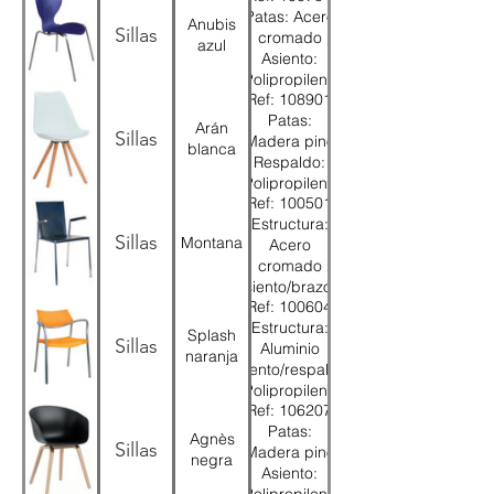
Patas: Acero
Anubis
Sillas
cromado
azul
Asiento:
Polipropileno
Ref: 108901
azul
Patas:
Arán
Sillas
Madera pino
blanca
Respaldo:
Polipropileno
Ref: 100501
blanco
Estructura:
Asiento: Poli
Sillas
Montana
Acero
piel blanca
cromado
Asiento/brazos:
Ref: 100604
Piel negra
Estructura:
Splash
Sillas
Aluminio
naranja
Asiento/respaldo:
Polipropileno
Ref: 106207
naranja
Patas:
Agnès
Sillas
Madera pino
negra
Asiento: