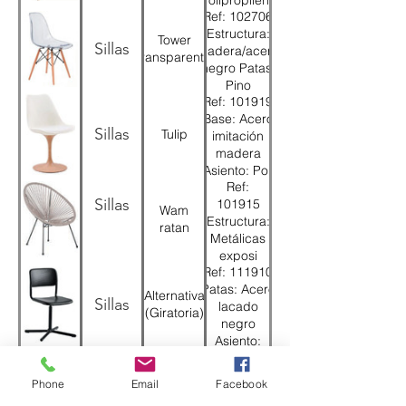
Polipropileno
Ref: 102706
negro
Estructura:
Tower
Sillas
Madera/acero
transparente
negro Patas:
Pino
Ref: 101919
barnizado
Base: Acero
Asiento:
Sillas
Tulip
imitación
Policarbonato
madera
transparente
Asiento: Poli
Ref:
piel blanca
Sillas
101915
Respaldo:
Wam
Estructura:
Polipropileno
ratan
Metálicas
blanco
exposi
Ref: 111910
negro
Patas: Acero
Asiento:
Alternativa
Sillas
lacado
Simil ratan
(Giratoria)
negro
Asiento:
Ref:
Polipropileno
100705
negro
Alacena
Phone
Email
Facebook
Sillas
Estructura:
blanca