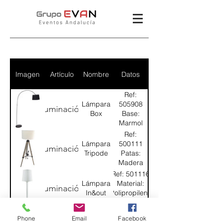
Imagen
Artículo
Nombre
Datos
Ref:
Lámpara
505908
Iluminación
Box
Base:
Marmol
negro
Ref:
Brazo:
Lámpara
500111
Iluminación
Metal
Tripode
Patas:
negro
Madera
Tulipa:
barnizada
Ref: 501116
Tela
color arce
Lámpara
Material:
Iluminación
negra
Tulipa:
In&out
Polipropileno
Tela
Color:
blanco
Blanco
Ref:
Phone
Email
Facebook
roto