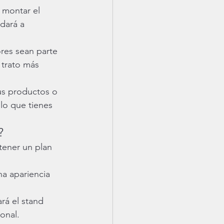
a montar el 
dará a 
res sean parte 
 trato más 
tus productos o 
lo que tienes 
?
tener un plan 
a apariencia 
á el stand 
onal.