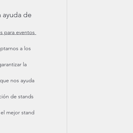
a ayuda de 
s para eventos 
ptarnos a los 
arantizar la 
 que nos ayuda 
ción de stands 
el mejor stand 