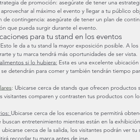
trategia de promoción: asegúrate de tener una estrateg
provechar al máximo el evento y llegar a tu público obj
n de contingencia: asegúrate de tener un plan de contin
ión que pueda surgir durante el evento.
caciones para tu stand en los eventos
 Esto le da a tu stand la mayor exposición posible. A los v
trarte y tu marca tendrá más oportunidades de ser vista.
alimentos si lo hubiera:
 Esta es una excelente ubicación 
s se detendrán para comer y también tendrán tiempo par
lares
:
 Ubicarse cerca de stands que ofrecen productos si
s visitantes comparen y contrasten tus productos con los
ios: 
Ubicarse cerca de los escenarios te permitirá obtene
e buscan entretenimiento mientras están en la exhibición
l ubicarse cerca de la salida, los visitantes podrán ver tu
itirá recordar tu marca antes de irse.