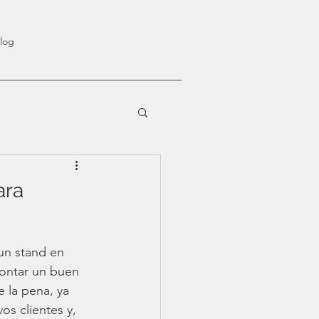
log
ara
un stand en 
ontar un buen 
 la pena, ya 
os clientes y, 