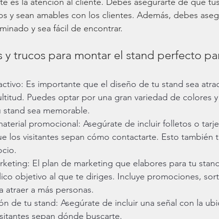
te es la atención al cliente. Debes asegurarte de que t
os y sean amables con los clientes. Además, debes aseg
uminado y sea fácil de encontrar.
 y trucos para montar el stand perfecto par
ractivo: Es importante que el diseño de tu stand sea atrac
ltitud. Puedes optar por una gran variedad de colores y 
u stand sea memorable.
 material promocional: Asegúrate de incluir folletos o tarj
e los visitantes sepan cómo contactarte. Esto también t
cio.
rketing: El plan de marketing que elabores para tu stan
lico objetivo al que te diriges. Incluye promociones, sor
a atraer a más personas.
ón de tu stand: Asegúrate de incluir una señal con la ubi
isitantes sepan dónde buscarte.