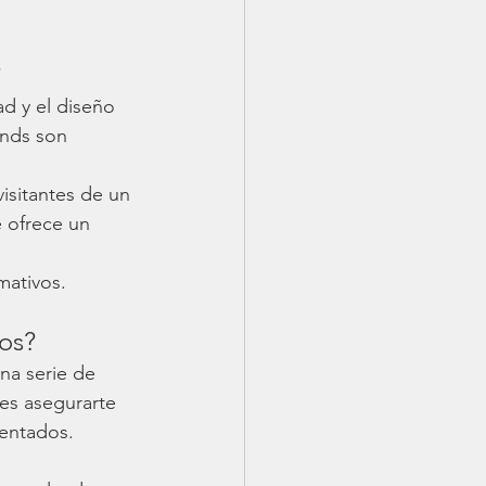
?
d y el diseño 
ands son 
visitantes de un 
 ofrece un 
mativos.
tos?
na serie de 
bes asegurarte 
entados. 