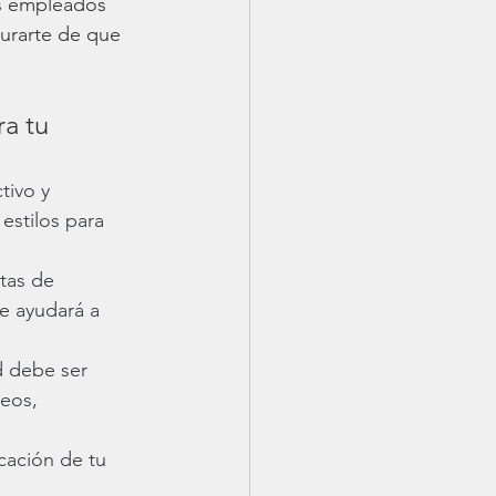
us empleados 
urarte de que 
a tu 
tivo y 
estilos para 
etas de 
e ayudará a 
d debe ser 
teos, 
cación de tu 