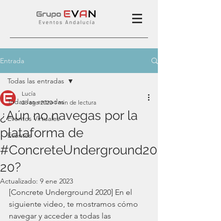
Entrada
Todas las entradas
Lucía
Todas las entradas
28 ago 2020
1 min de lectura
¿Aún no navegas por la
Eventos Virtuales
plataforma de
Eventos
#ConcreteUnderground20
20?
Actualizado:
9 ene 2023
[Concrete Underground 2020] En el 
siguiente video, te mostramos cómo 
navegar y acceder a todas las 